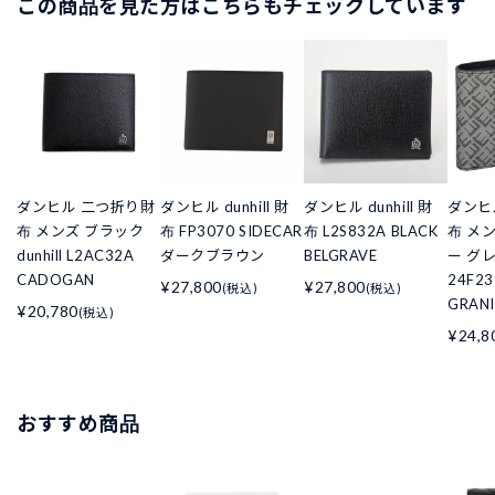
この商品を見た方はこちらもチェックしています
ダンヒル 二つ折り財
ダンヒル dunhill 財
ダンヒル dunhill 財
ダンヒ
布 メンズ ブラック
布 FP3070 SIDECAR
布 L2S832A BLACK
布 メ
dunhill L2AC32A
ダークブラウン
BELGRAVE
ー グレー
CADOGAN
24F23
¥27,800
¥27,800
(税込)
(税込)
GRANI
¥20,780
(税込)
¥24,8
おすすめ商品