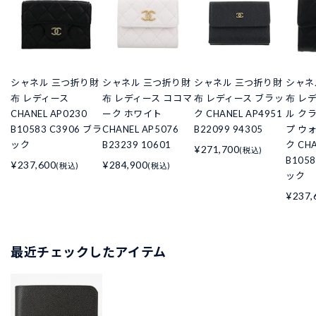
シャネル 三つ折り財
シャネル 三つ折り財
シャネル 三つ折り財
シャネ
布 レディース
布 レディース ココマ
布 レディース ブラッ
布 レ
CHANEL AP0230
ーク ホワイト
ク CHANEL AP4951
ル ク
B10583 C3906 ブラ
CHANEL AP5076
B22099 94305
プ ウ
ック
B23239 10601
ク CHA
¥271,700
(税込)
B105
¥237,600
¥284,900
(税込)
(税込)
ック
¥237,
最近チェックしたアイテム