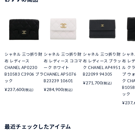
シャネル 三つ折り財
シャネル 三つ折り財
シャネル 三つ折り財
シャネ
布 レディース
布 レディース ココマ
布 レディース ブラッ
布 レ
CHANEL AP0230
ーク ホワイト
ク CHANEL AP4951
ル ク
B10583 C3906 ブラ
CHANEL AP5076
B22099 94305
プ ウ
ック
B23239 10601
ク CHA
¥271,700
(税込)
B105
¥237,600
¥284,900
(税込)
(税込)
ック
¥237,
最近チェックしたアイテム