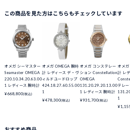
この商品を見た方はこちらもチェックしています
オメガ シーマスター
オメガ OMEGA 腕時
オメガ コンステレー
オメガ 
Seamaster OMEGA
計 レディース デ・ヴ
ション Constellation
計 レ
220.10.34.20.63.00
ィルドユードロップ
OMEGA
Const
1 レディース 腕時計
424.18.27.60.55.00
131.20.29.20.13.00
テレー
1
1 レディース 腕時計
131.2
¥668,800
(税込)
1
¥478,300
¥931,700
(税込)
(税込)
¥1,15
おすすめ商品