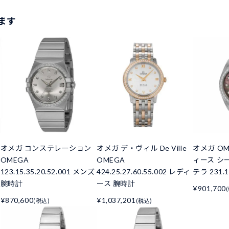
ます
オメガ コンステレーション
オメガ デ・ヴィル De Ville
オメガ OM
OMEGA
OMEGA
ィース シ
123.15.35.20.52.001 メンズ
424.25.27.60.55.002 レディ
テラ 231.15
腕時計
ース 腕時計
¥901,700
¥870,600
¥1,037,201
(税込)
(税込)