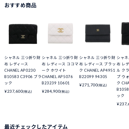
おすすめ商品
シャネル 三つ折り財
シャネル 三つ折り財
シャネル 三つ折り財
シャネ
布 レディース
布 レディース ココマ
布 レディース ブラッ
布 レ
CHANEL AP0230
ーク ホワイト
ク CHANEL AP4951
ル ク
B10583 C3906 ブラ
CHANEL AP5076
B22099 94305
プ ウ
ック
B23239 10601
ク CHA
¥271,700
(税込)
B105
¥237,600
¥284,900
(税込)
(税込)
ック
¥237,
最近チェックしたアイテム