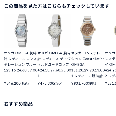
この商品を見た方はこちらもチェックしています
オメガ OMEGA 腕時
オメガ OMEGA 腕時
オメガ コンステレー
オメガ
計 レディース コンス
計 レディース デ・ヴ
ション Constellation
レステ
テレーション ブルー
ィルドユードロップ
OMEGA
イ OM
123.15.24.60.57.00
424.18.27.60.55.00
131.20.29.20.13.00
424.2
1
1
1 レディース 腕時計
2 レ
¥546,200
¥478,300
¥931,700
¥521,
(税込)
(税込)
(税込)
おすすめ商品