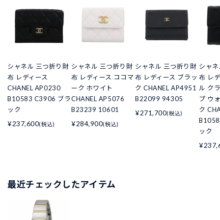
シャネル 三つ折り財
シャネル 三つ折り財
シャネル 三つ折り財
シャネ
布 レディース
布 レディース ココマ
布 レディース ブラッ
布 レ
CHANEL AP0230
ーク ホワイト
ク CHANEL AP4951
ル ク
B10583 C3906 ブラ
CHANEL AP5076
B22099 94305
プ ウ
ック
B23239 10601
ク CHA
¥271,700
(税込)
B105
¥237,600
¥284,900
(税込)
(税込)
ック
¥237,
最近チェックしたアイテム