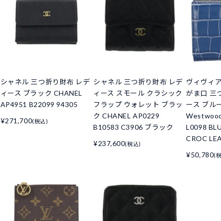
シャネル 三つ折り財布 レデ
シャネル 三つ折り財布 レデ
ヴィヴィ
ィース ブラック CHANEL
ィース スモール クラシック
がま口 三
AP4951 B22099 94305
フラップ ウォレット ブラッ
ース ブルー 
ク CHANEL AP0229
Westwoo
¥271,700
(税込)
B10583 C3906 ブラック
L0098 BL
CROC LE
¥237,600
(税込)
¥50,780
(