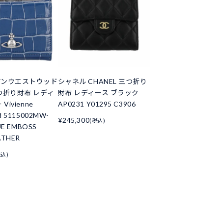
アンウエストウッド
シャネル CHANEL 三つ折り
つ折り財布 レディ
財布 レディース ブラック
Vivienne
AP0231 Y01295 C3906
d 5115002MW-
¥245,300
(税込)
UE EMBOSS
ATHER
税込)