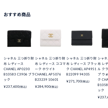
おすすめ商品
シャネル 三つ折り財
シャネル 三つ折り財
シャネル 三つ折り財
シャネ
布 レディース
布 レディース ココマ
布 レディース ブラッ
布 レ
CHANEL AP0230
ーク ホワイト
ク CHANEL AP4951
ル ク
B10583 C3906 ブラ
CHANEL AP5076
B22099 94305
プ ウ
ック
B23239 10601
ク CHA
¥271,700
(税込)
B105
¥237,600
¥284,900
(税込)
(税込)
ック
¥237,