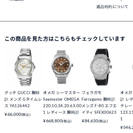
返品特約について
この商品を見た方はこちらもチェックしています
グッチ GUCCI 腕時
オメガ シーマスター
フェラガモ
オメガ 
計 メンズ Gタイムレ
Seamaster OMEGA
Ferragamo 腕時計
計 レ
ス YA126442
220.10.34.20.63.00
メンズ F-80 エフエ
テレー
1 レディース 腕時計
イティ SFEX00623
123.1
¥66,000
(税込)
1
¥668,800
¥84,630
(税込)
(税込)
¥546,