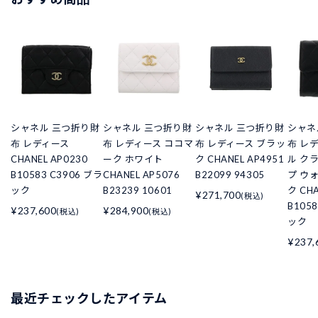
シャネル 三つ折り財
シャネル 三つ折り財
シャネル 三つ折り財
シャネ
布 レディース
布 レディース ココマ
布 レディース ブラッ
布 レ
CHANEL AP0230
ーク ホワイト
ク CHANEL AP4951
ル ク
B10583 C3906 ブラ
CHANEL AP5076
B22099 94305
プ ウ
ック
B23239 10601
ク CHA
¥271,700
(税込)
B105
¥237,600
¥284,900
(税込)
(税込)
ック
¥237,
最近チェックしたアイテム