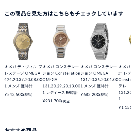
この商品を見た方はこちらもチェックしています
オメガ デ・ヴィル プ
オメガ コンステレー
オメガ コンステレー
オメガ 
レステージ OMEGA
ション Constellation
ション OMEGA
計 レ
424.20.37.20.08.00
OMEGA
131.10.36.20.01.00
Const
1 メンズ 腕時計
131.20.29.20.13.00
1 メンズ 腕時計
テレー
1 レディース 腕時計
131.2
¥543,500
¥683,200
(税込)
(税込)
1
¥931,700
(税込)
¥1,15
おすすめ商品