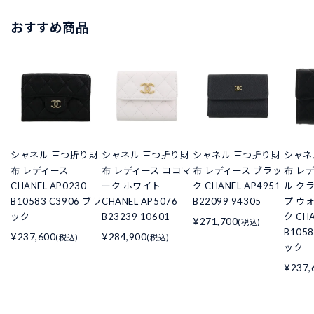
おすすめ商品
シャネル 三つ折り財
シャネル 三つ折り財
シャネル 三つ折り財
シャネ
布 レディース
布 レディース ココマ
布 レディース ブラッ
布 レ
CHANEL AP0230
ーク ホワイト
ク CHANEL AP4951
ル ク
B10583 C3906 ブラ
CHANEL AP5076
B22099 94305
プ ウ
ック
B23239 10601
ク CHA
¥271,700
(税込)
B105
¥237,600
¥284,900
(税込)
(税込)
ック
¥237,