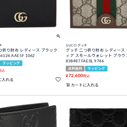
チ
GUCCI グッチ
つ折り財布 レディース ブラック
グッチ 二つ折り財布 レディース
6126 AAE5F 1062
ィア スモールウォレット ブラウン
838487 FAE0L 9746
ラッピング
送料無料
ラッピング
税込
72,600
¥
税込
に入れる
カートに入れる