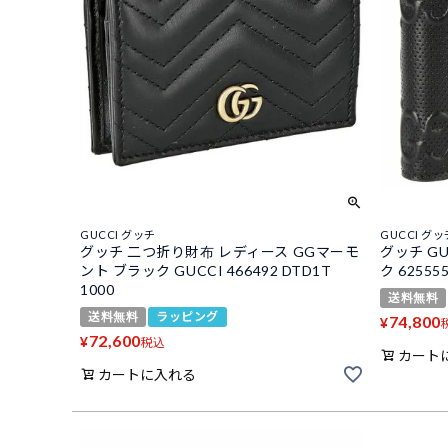
GUCCI グッチ
GUCCI グッ
グッチ 二つ折り財布 レディース GGマーモ
グッチ G
ント ブラック GUCCI 466492 DTD1T
ク 62555
1000
送料無料
送料無料
ラッピング
74,800
¥
72,600
¥
税込
カート
カートに入れる