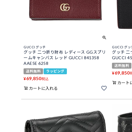
GUCCI グッチ
GUCCI グッ
グッチ 二つ折り財布 レディース GGスプリ
グッチ 二
ームキャンバス レッド GUCCI 841358
GUCCI 45
AAE5E 6258
送料無料
送料無料
ラッピング
69,850
¥
69,850
¥
税込
カート
カートに入れる