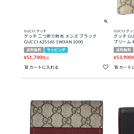
GUCCI グッチ
GUCCI グッ
グッチ 二つ折り財布 メンズ ブラック
グッチ G
GUCCI 625565 1W3AN 1000
プリーム 45
送料無料
ラッピング
送料無料
51,700
53,900
¥
¥
税込
カートに入れる
カート