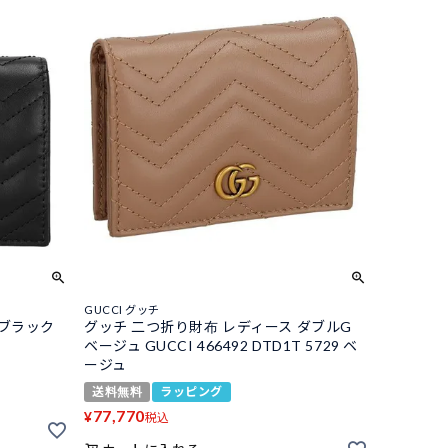
GUCCI グッチ
 ブラック
グッチ 二つ折り財布 レディース ダブルG
ベージュ GUCCI 466492 DTD1T 5729 ベ
ージュ
送料無料
ラッピング
77,770
¥
税込