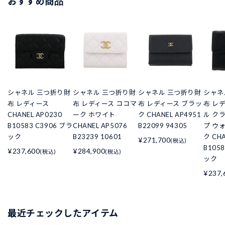
おすすめ商品
シャネル 三つ折り財
シャネル 三つ折り財
シャネル 三つ折り財
シャネ
布 レディース
布 レディース ココマ
布 レディース ブラッ
布 レ
CHANEL AP0230
ーク ホワイト
ク CHANEL AP4951
ル ク
B10583 C3906 ブラ
CHANEL AP5076
B22099 94305
プ ウ
ック
B23239 10601
ク CHA
¥271,700
(税込)
B105
¥237,600
¥284,900
(税込)
(税込)
ック
¥237,
最近チェックしたアイテム