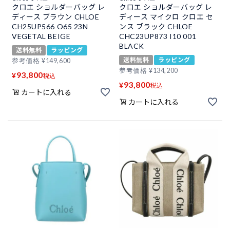
クロエ ショルダーバッグ レ
クロエ ショルダーバッグ レ
ディース ブラウン CHLOE
ディース マイクロ クロエ セ
CH25UP566 O65 23N
ンス ブラック CHLOE
VEGETAL BEIGE
CHC23UP873 I10 001
BLACK
送料無料
ラッピング
送料無料
ラッピング
参考価格
¥
149,600
参考価格
¥
134,200
93,800
¥
税込
93,800
¥
税込
カートに入れる
カートに入れる