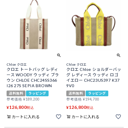
Chloe クロエ
Chloe クロエ
クロエ トートバッグ レディ
クロエ Chloe ショルダーバッ
ース WOODY ウッディ ブラ
グ レディース ウッディ ロゴ
ウン CHLOE CHC24SS366
イエロー CHC23US397 K37
I26 27S SEPIA BROWN
9V0
送料無料
ラッピング
送料無料
ラッピング
参考価格
¥
189,200
参考価格
¥
194,700
126,800
126,800
¥
¥
税込
税込
カートに入れる
カートに入れる