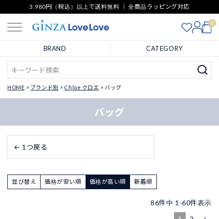
3,980円（税込）以上で送料無料 ｜ 全商品ラッピング対応
0
BRAND
CATEGORY
HOME
ブランド別
Chloe クロエ
バッグ
バッグ
← 1つ戻る
並び替え
価格が安い順
価格が高い順
新着順
86
件中
1
-
60
件表示
1
2