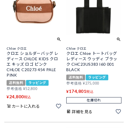
Chloe クロエ
Chloe クロエ
クロエ ショルダーバッグ レ
クロエ Chloe トートバッグ
ディース CHLOE KIDS クロ
レディース ウッディ ブラッ
エ キッズ ロゴ ピンク
ク CHC23US383 I60 001
CHLOE C20273 454 PALE
BLACK
PINK
送料無料
ラッピング
送料無料
ラッピング
参考価格
¥
275,000
参考価格
¥
52,800
174,801
¥
税込
24,800
¥
税込
在庫切れ
カートに入れる
詳細を見る