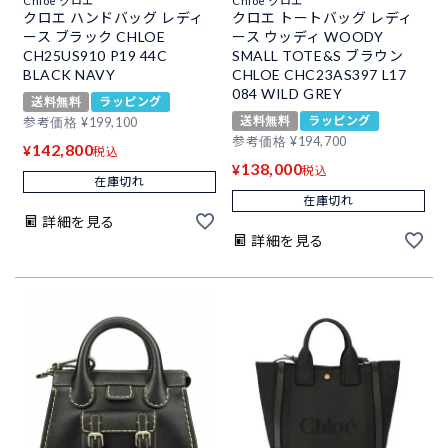
Chloe クロエ
Chloe クロエ
クロエ ハンドバッグ レディ
クロエ トートバッグ レディ
ース ブラック CHLOE
ース ウッディ WOODY
CH25US910 P19 44C
SMALL TOTE&S ブラウン
BLACK NAVY
CHLOE CHC23AS397 L17
084 WILD GREY
送料無料
ラッピング
送料無料
ラッピング
参考価格
¥
199,100
参考価格
¥
194,700
142,800
¥
税込
138,000
¥
税込
在庫切れ
在庫切れ
詳細を見る
詳細を見る