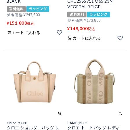
BLACK
CHC25SS911 O65 23N
VEGETAL BEIGE
送料無料
ラッピング
送料無料
ラッピング
参考価格
¥
247,500
参考価格
¥
173,800
151,800
¥
税込
148,000
¥
税込
カートに入れる
カートに入れる
Chloe クロエ
Chloe クロエ
クロエ ショルダーバッグ レ
クロエ トートバッグ レディ