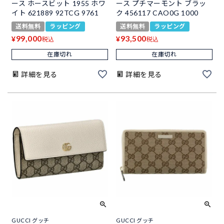
ース ホースビット 1955 ホワ
ース プチマーモント ブラッ
イト 621889 92TCG 9761
ク 456117 CAO0G 1000
送料無料
ラッピング
送料無料
ラッピング
99,000
93,500
¥
¥
税込
税込
在庫切れ
在庫切れ
詳細を見る
詳細を見る
GUCCI グッチ
GUCCI グッチ