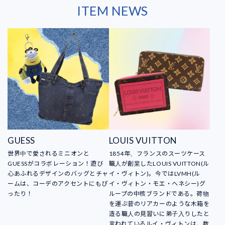
ITEM NEWS
GUESS
LOUIS VUITTON
世界中で愛されるミニオンと
1854年、フランスのスーツケース
GUESSがコラボレーション！遊び
職人が創業したLOUIS VUITTON(ル
心あふれるデザインのバッグとチャ
イ・ヴィトン)。今ではLVMH(ル
ームは、コーデのアクセントにもぴ
イ・ヴィトン・モエ・ヘネシー)グ
ったり！
ループの中核ブランドである。荷物
を運ぶ昔のリアカーのような木箱を
造る職人の見習いに弟子入りしたと
言われているルイ・ヴィトンは、数