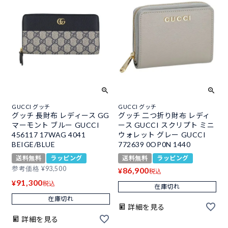
GUCCI グッチ
GUCCI グッチ
グッチ 長財布 レディース GG
グッチ 二つ折り財布 レディ
マーモント ブルー GUCCI
ース GUCCI スクリプト ミニ
456117 17WAG 4041
ウォレット グレー GUCCI
BEIGE/BLUE
772639 0OP0N 1440
送料無料
ラッピング
送料無料
ラッピング
参考価格
¥
93,500
86,900
¥
税込
91,300
¥
税込
在庫切れ
在庫切れ
詳細を見る
詳細を見る