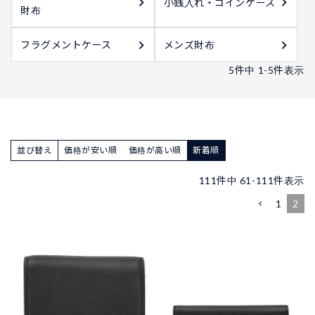
小銭入れ・コインケース
財布
フラグメントケース
メンズ財布
5
件中
1
-
5
件表示
並び替え
価格が安い順
価格が高い順
新着順
111
件中
61
-
111
件表示
1
2