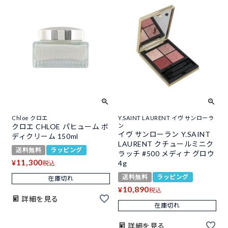
Chloe クロエ
Y.SAINT LAURENT イヴ サンローラ
クロエ CHLOE パヒューム ボ
ン
イヴ サンローラン Y.SAINT
ディクリーム 150ml
LAURENT クチュールミニク
送料無料
ラッピング
ラッチ #500 メディナ グロウ
11,300
¥
4g
税込
送料無料
ラッピング
在庫切れ
10,890
¥
税込
詳細を見る
在庫切れ
詳細を見る