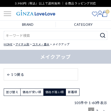
3,980円（税込）以上で送料無料 ｜ 全商品ラッピング対応
0
BRAND
CATEGORY
HOME
アイテム別
コスメ・香水
メイクアップ
メイクアップ
← 1つ戻る
並び替え
価格が安い順
価格が高い順
新着順
105
件中
1
-
60
件表示
1
2