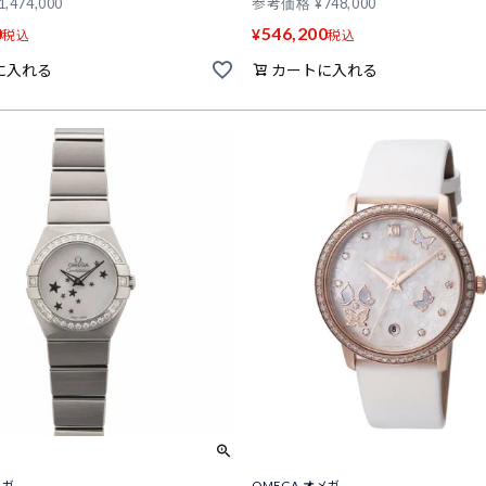
1,474,000
参考価格
¥
748,000
0
546,200
¥
税込
税込
に入れる
カートに入れる
メガ
OMEGA オメガ