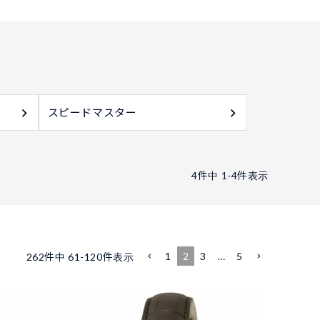
スピードマスター
4
件中
1
-
4
件表示
1
2
3
…
5
262
件中
61
-
120
件表示