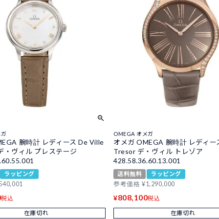
メガ
OMEGA オメガ
EGA 腕時計 レディース De Ville
オメガ OMEGA 腕時計 レディース D
ge デ・ヴィル プレステージ
Tresor デ・ヴィル トレゾア
.60.55.001
428.58.36.60.13.001
ラッピング
送料無料
ラッピング
540,001
参考価格
¥
1,290,000
0
808,100
¥
税込
税込
在庫切れ
在庫切れ