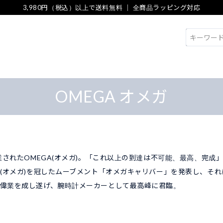
3,980円（税込）以上で送料無料 ｜ 全商品ラッピング対応
検索
OMEGA オメガ
創業されたOMEGA(オメガ)。「これ以上の到達は不可能、最高、完成
Ω(オメガ)を冠したムーブメント「オメガキャリバー」を発表し、そ
偉業を成し遂げ、腕時計メーカーとして最高峰に君臨。