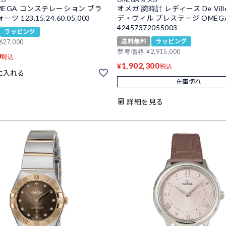
MEGA コンステレーション ブラ
オメガ 腕時計 レディース De Ville 
ツ 123.15.24.60.05.003
デ・ヴィル プレステージ OMEG
42457372055003
ラッピング
送料無料
ラッピング
627,000
参考価格
¥
2,915,000
0
税込
1,902,300
¥
税込
に入れる
在庫切れ
詳細を見る