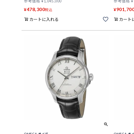
参考価格
¥
1,045,000
参考価格
¥
478,300
901,70
¥
¥
税込
カートに入れる
カート
OMEGA オメガ
OMEGA オ