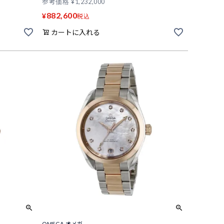
参考価格
¥
1,232,000
882,600
¥
税込
カートに入れる
OMEGA オメガ