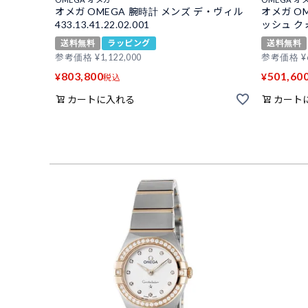
オメガ OMEGA 腕時計 メンズ デ・ヴィル
オメガ O
433.13.41.22.02.001
ッシュ クォー
送料無料
ラッピング
送料無料
参考価格
¥
1,122,000
参考価格
¥
803,800
501,60
¥
¥
税込
カートに入れる
カート