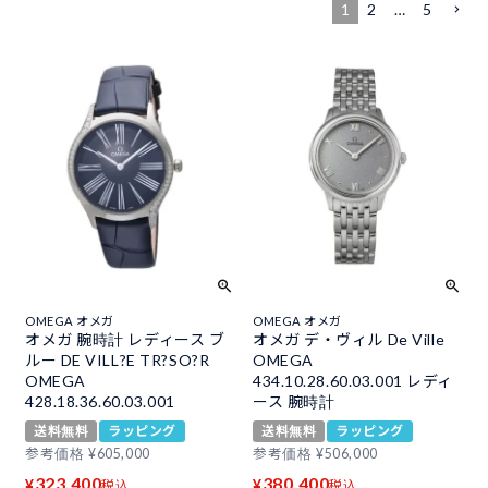
1
2
…
5
OMEGA オメガ
OMEGA オメガ
オメガ 腕時計 レディース ブ
オメガ デ・ヴィル De Ville
ルー DE VILL?E TR?SO?R
OMEGA
OMEGA
434.10.28.60.03.001 レディ
428.18.36.60.03.001
ース 腕時計
送料無料
ラッピング
送料無料
ラッピング
参考価格
¥
605,000
参考価格
¥
506,000
323,400
380,400
¥
¥
税込
税込