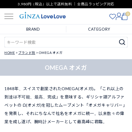
3,980円（税込）以上で送料無料 ｜ 全商品ラッピング対応
0
BRAND
CATEGORY
HOME
ブランド別
OMEGA オメガ
OMEGA オメガ
1848年、スイスで創業されたOMEGA(オメガ)。「これ以上の
到達は不可能、最高、完成」を意味する、ギリシャ語アルファ
ベットの Ω(オメガ)を冠したムーブメント「オメガキャリバー」
を発表し、それにちなんで社名をオメガに統一。以来数々の偉
業を成し遂げ、腕時計メーカーとして最高峰に君臨。