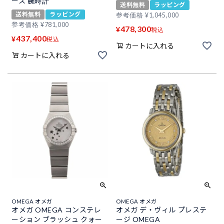
ース 腕時計
送料無料
ラッピング
送料無料
ラッピング
参考価格
¥
1,045,000
参考価格
¥
781,000
478,300
¥
税込
437,400
¥
税込
カートに入れる
カートに入れる
OMEGA オメガ
OMEGA オメガ
オメガ OMEGA コンステレ
オメガ デ・ヴィル プレステ
ーション ブラッシュ クォー
ージ OMEGA