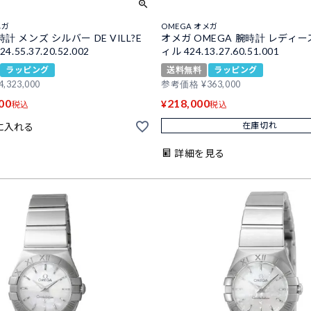
メガ
OMEGA オメガ
計 メンズ シルバー DE VILL?E
オメガ OMEGA 腕時計 レディー
4.55.37.20.52.002
ィル 424.13.27.60.51.001
ラッピング
送料無料
ラッピング
4,323,000
参考価格
¥
363,000
00
218,000
¥
税込
税込
在庫切れ
に入れる
詳細を見る