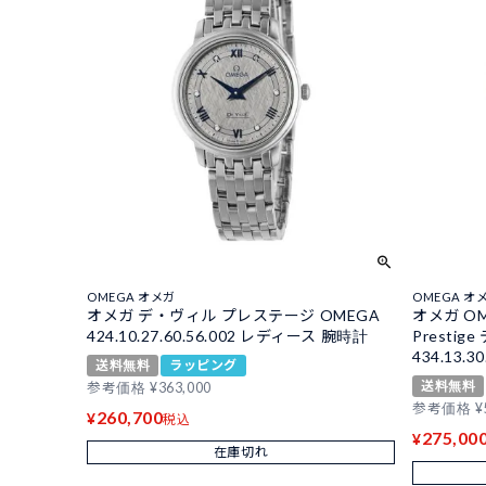
OMEGA オメガ
OMEGA オ
オメガ デ・ヴィル プレステージ OMEGA
オメガ OM
424.10.27.60.56.002 レディース 腕時計
Presti
434.13.30
送料無料
ラッピング
送料無料
参考価格
¥
363,000
参考価格
¥
260,700
¥
税込
275,00
¥
在庫切れ