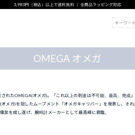
3,980円（税込）以上で送料無料 ｜ 全商品ラッピング対応
検索
OMEGA オメガ
創業されたOMEGA(オメガ)。「これ以上の到達は不可能、最高、完成
Ω(オメガ)を冠したムーブメント「オメガキャリバー」を発表し、そ
偉業を成し遂げ、腕時計メーカーとして最高峰に君臨。