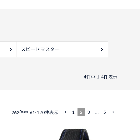
スピードマスター
4
件中
1
-
4
件表示
1
2
3
…
5
262
件中
61
-
120
件表示