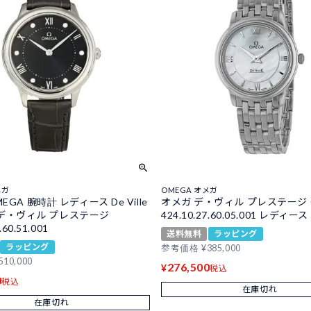
メガ
OMEGA オメガ
EGA 腕時計 レディース De Ville
オメガ デ・ヴィル プレステージ 
ge デ・ヴィル プレステージ
424.10.27.60.05.001 レディー
.60.51.001
送料無料
ラッピング
ラッピング
参考価格
¥
385,000
510,000
276,500
¥
税込
0
税込
在庫切れ
在庫切れ