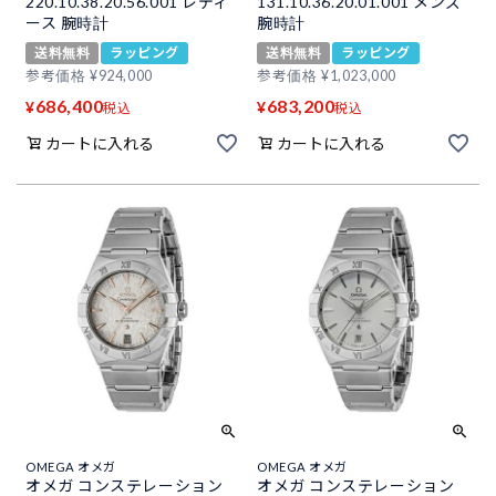
220.10.38.20.56.001 レディ
131.10.36.20.01.001 メンズ
ース 腕時計
腕時計
送料無料
ラッピング
送料無料
ラッピング
参考価格
¥
924,000
参考価格
¥
1,023,000
686,400
683,200
¥
¥
税込
税込
カートに入れる
カートに入れる
OMEGA オメガ
OMEGA オメガ
オメガ コンステレーション
オメガ コンステレーション